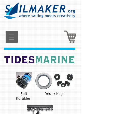
Şaft
Yedek Keçe
Körükleri