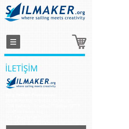
İLETİŞİM
Sorg Yelken Promosyon
Acıbadem Mh. Umut Sk. Akpak Apt.
10/A Kadıköy - İstanbul /T ürkiye
34718
info@sailmaker.org
Tel:
+90 (216) 3177575
Fax: +90 (216) 3172725