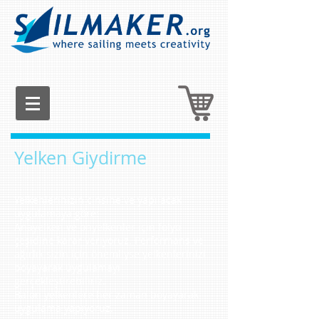
Yelken Giydirme
Yelkenlerinizin cinsine ve yapılacak
uygulamaya göre:
Anayelken ve önyelkenler için folyo
çeşidine karar veriyoruz. Performans ve
ağırlık sizin için önemliyse yelkenlerinizi
boyayarak uygulamayı
gerçekleştirebiliriz.
Balon yelkenlere her zaman boyayarak
uygulama yapıyoruz.