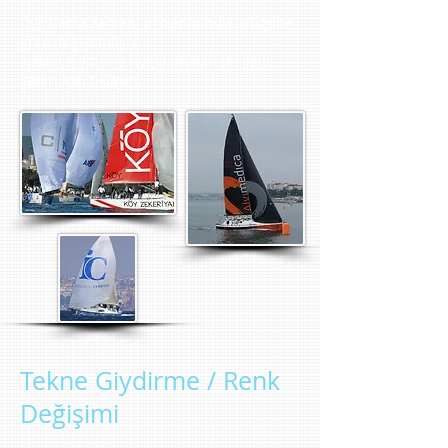
Uygulama zamanı projenin büyüklüğüne
göre değişebiliyor.
Yelken giydirme uygulamaları ile ilgili
galeri için
tıklayın
.
Tekne Giydirme / Renk
Değişimi