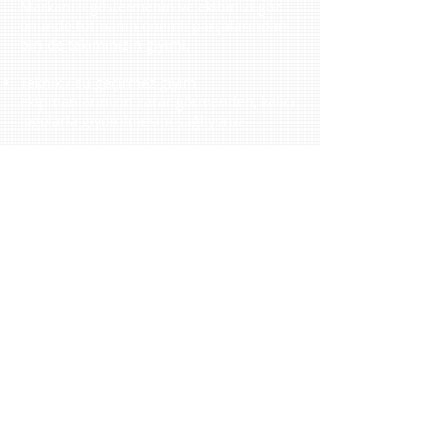
Markanızı göstermenin ve ekibinizi göz
önünde tutmanın önemli parçalarından
biri de takımınızın giyimi.
Teknik / su geçirmez giyim
ekipmanlarınızın zarar görmenden, kalıcı
logolarla giydirilmesini sağlıyoruz.
Ekibinizin ihtiyacı olan tüm ürünleri sizin
için satın alıp, logo uygulamalarını
yaptıktan sonra size teslim ediyoruz.
Ekibiniz için tshirt / sapka / çantaları sizin
istediğiniz tasarıma göre üretiyoruz.
Sponsor bayrağınızı tekne boyuna uygun
olarak, deniz şartlarında uzun süre
dayanacak şekilde üretiyoruz.
Daha fazla örnek için
tıklayın
.
Fiyat ve daha detaylı bilgi için bize e-
posta gönderebilirsiniz.
info@sailmaker.org