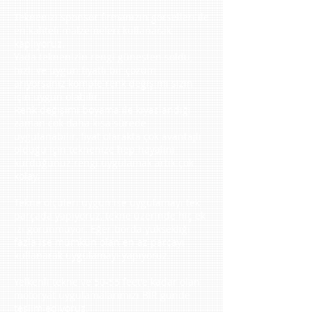
Teknenizi sponsor firmanızın görselleri ile
en kaliteli malzemeleri kullanarak
kaplıyoruz.
Yada teknenizin rengi güneşten soldu,
hızlı ve uygun fiyatlı bir çözüm
arıyorsanız komple renk değişimi sizin
için uygun olabilir.
Renk değişimi boyama ile kıyaslandığı
zaman çok daha kısa sürede
uygulanabilir, fiyat olarakta çok avantajlı
olduğu için teknenize hep hayalini
kurduğunuz rengi uygulamak artık çok
kolay.
Tekne ölçüleri uygun ise uygulamayı tek
parçada yapıyoruz, tekne üzerinde hiç ek
izi görünmüyor. Eğer borda yüksekliği
fazla ise mümkün olan en az parçayı
kullanarak uygulamayı yapıyoruz.
Yelkenli tekne ve 50-55 feet'e kadar olan
motoryat uygulamalarımızı BİR günde
teslim ediyoruz.