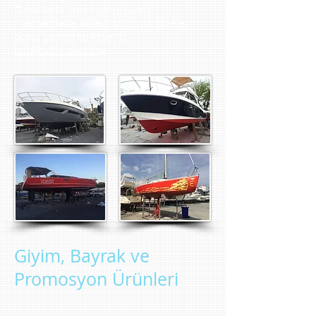
Daha fazla örnek için
tıklayın
.
Fiyat ve daha detaylı bilgi için bize e-
posta gönderebilirsiniz.
info@sailmaker.org
Giyim, Bayrak ve
Promosyon Ürünleri